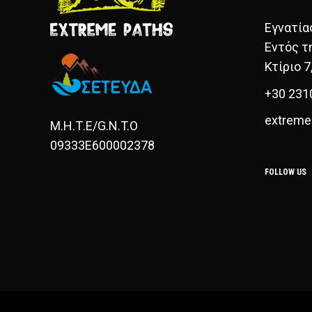
Εγνατία
Εντός τ
Κτίριο 7
+30 231
extreme
Μ.Η.Τ.Ε/G.N.T.O
09333E600002378
FOLLOW US