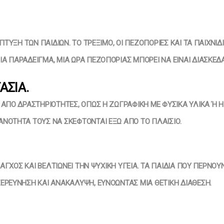
ΆΠΤΥΞΗ ΤΩΝ ΠΑΙΔΙΏΝ. ΤΟ ΤΡΈΞΙΜΟ, ΟΙ ΠΕΖΟΠΟΡΊΕΣ ΚΑΙ ΤΑ ΠΑΙΧΝ
Α ΠΑΡΆΔΕΙΓΜΑ, ΜΙΑ ΏΡΑ ΠΕΖΟΠΟΡΊΑΣ ΜΠΟΡΕΊ ΝΑ ΕΊΝΑΙ ΔΙΑΣΚΕΔ
ΑΣΊΑ.
ΑΠΌ ΔΡΑΣΤΗΡΙΌΤΗΤΕΣ, ΌΠΩΣ Η ΖΩΓΡΑΦΙΚΉ ΜΕ ΦΥΣΙΚΆ ΥΛΙΚΆ Ή Η 
ΝΌΤΗΤΆ ΤΟΥΣ ΝΑ ΣΚΈΦΤΟΝΤΑΙ ΈΞΩ ΑΠΌ ΤΟ ΠΛΑΊΣΙΟ.
 ΆΓΧΟΣ ΚΑΙ ΒΕΛΤΙΏΝΕΙ ΤΗΝ ΨΥΧΙΚΉ ΥΓΕΊΑ. ΤΑ ΠΑΙΔΙΆ ΠΟΥ ΠΕΡΝΟ
ΕΡΕΎΝΗΣΗ ΚΑΙ ΑΝΑΚΆΛΥΨΗ, ΕΥΝΟΏΝΤΑΣ ΜΙΑ ΘΕΤΙΚΉ ΔΙΆΘΕΣΗ.