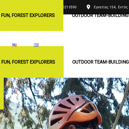
+30 2310213590
Εγνατίας 154, Εντός 
 FUN, FOREST EXPLORERS
OUTDOOR TEAM-BUILDING 
 FUN, FOREST EXPLORERS
OUTDOOR TEAM-BUILDING 