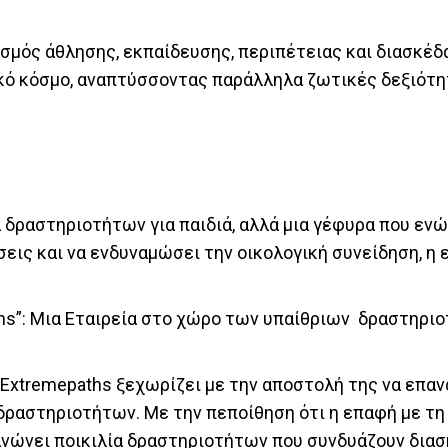
υασμός άθλησης, εκπαίδευσης, περιπέτειας και διασκέδ
κό κόσμο, αναπτύσσοντας παράλληλα ζωτικές δεξιότητ
α δραστηριοτήτων για παιδιά, αλλά μια γέφυρα που ενώ
ις και να ενδυναμώσει την οικολογική συνείδηση, η ετ
s”: Μια Εταιρεία στο χώρο των υπαίθριων δραστηριοτ
 Extremepaths ξεχωρίζει με την αποστολή της να επα
ραστηριοτήτων. Με την πεποίθηση ότι η επαφή με τη φ
ανώνει ποικιλία δραστηριοτήτων που συνδυάζουν διασ