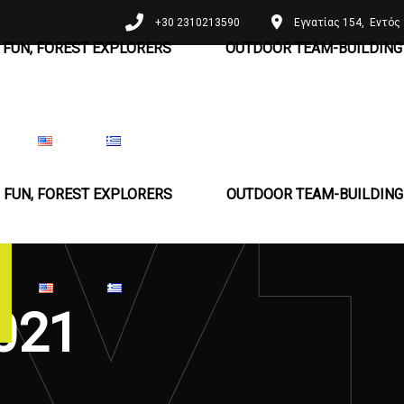
+30 2310213590
Εγνατίας 154, Εντός 
 FUN, FOREST EXPLORERS
OUTDOOR TEAM-BUILDING 
 FUN, FOREST EXPLORERS
OUTDOOR TEAM-BUILDING 
021