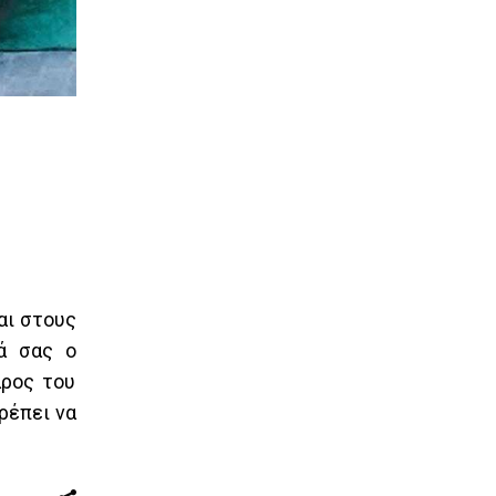
αι στους
ά σας ο
άρος του
ρέπει να