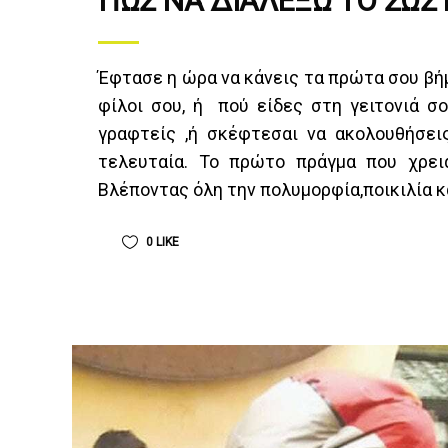
ΠΏΣ ΝΑ ΔΙΑΛΈΞΩ ΤΟ ΣΩΣ
Έφτασε η ώρα να κάνεις τα πρώτα σου βήμ
φίλοι σου, ή πού είδες στη γειτονιά σ
γραφτείς ,ή σκέφτεσαι να ακολουθήσε
τελευταία. Το πρώτο πράγμα που χρειά
Βλέποντας όλη την πολυμορφία,ποικιλία κ
0
LIKE