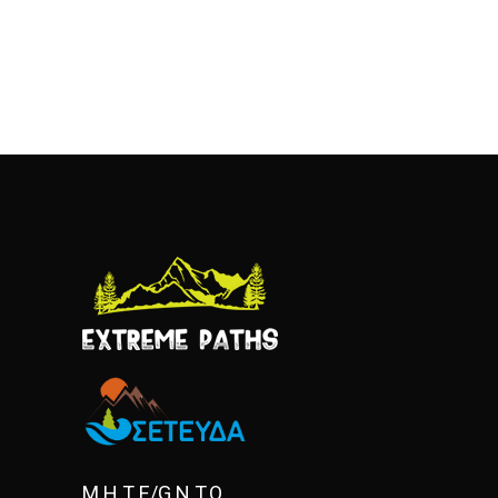
Μ.Η.Τ.Ε/G.N.T.O