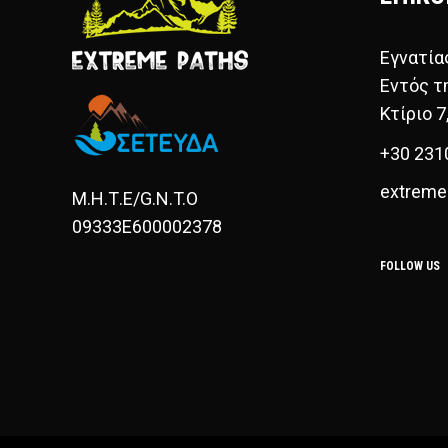
Εγνατία
Εντός τ
Κτίριο 7
+30 231
extreme
Μ.Η.Τ.Ε/G.N.T.O
09333E600002378
FOLLOW US