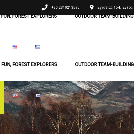
+30 2310213590
Εγνατίας 154, Εντός 
 FUN, FOREST EXPLORERS
OUTDOOR TEAM-BUILDING 
 FUN, FOREST EXPLORERS
OUTDOOR TEAM-BUILDING 