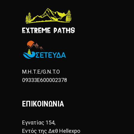
Μ.Η.Τ.Ε/G.N.T.O
09333E600002378
ΕΠΙΚΟΙΝΩΝΙΑ
Εγνατίας 154,
Εντός της Δεθ Hellexpo