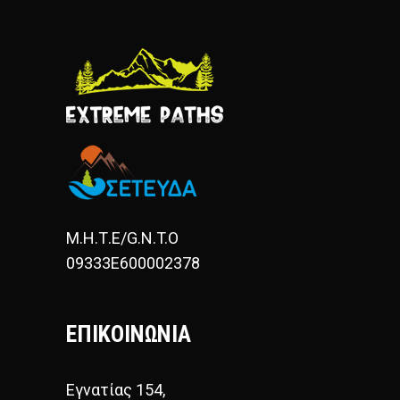
Μ.Η.Τ.Ε/G.N.T.O
09333E600002378
ΕΠΙΚΟΙΝΩΝΙΑ
Εγνατίας 154,