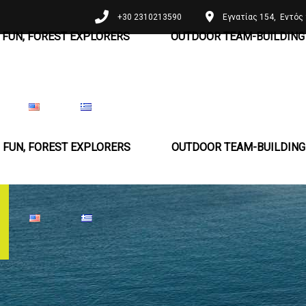
+30 2310213590
Εγνατίας 154, Εντός 
 FUN, FOREST EXPLORERS
OUTDOOR TEAM-BUILDING 
 FUN, FOREST EXPLORERS
OUTDOOR TEAM-BUILDING 