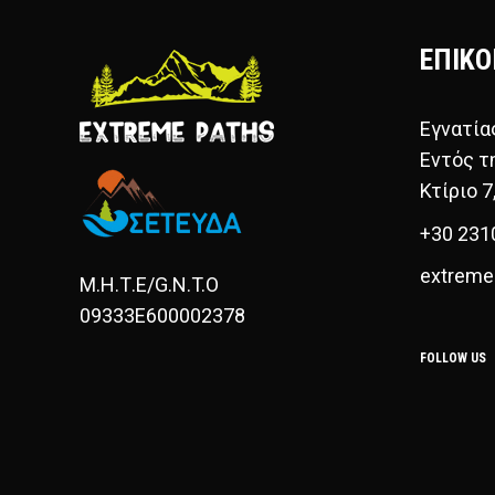
ΕΠΙΚΟ
Εγνατία
Εντός τ
Κτίριο 7
+30 231
extreme
Μ.Η.Τ.Ε/G.N.T.O
09333E600002378
FOLLOW US