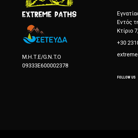
Εγνατία
Εντός τ
Κτίριο 7
+30 231
extreme
Μ.Η.Τ.Ε/G.N.T.O
09333E600002378
FOLLOW US