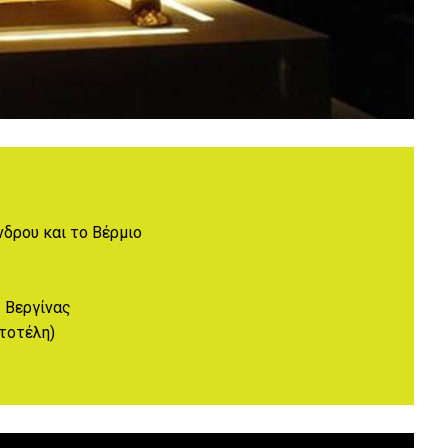
δρου και το Βέρμιο
 Βεργίνας
τοτέλη)