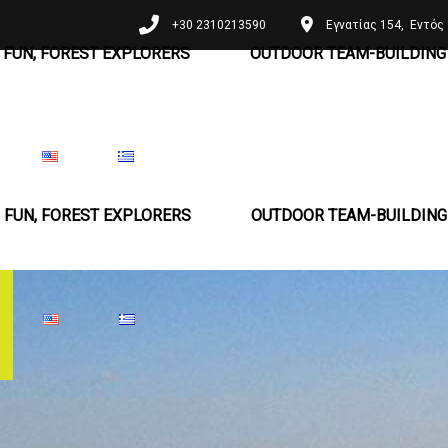
+30 2310213590
Εγνατίας 154, Εντός 
 FUN, FOREST EXPLORERS
OUTDOOR TEAM-BUILDING 
 FUN, FOREST EXPLORERS
OUTDOOR TEAM-BUILDING 